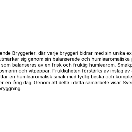
 Bryggerier, där varje bryggeri bidrar med sin unika exper
tmärker sig genom sin balanserade och humlearomatiska pr
som balanseras av en frisk och fruktig humlearom. Smakpro
 rosmarin och vitpeppar. Fruktigheten förstärks av inslag av
attar en humlearomatisk smak med tydlig beska och komplexi
r en lång dag. Genom att delta i detta samarbete visar Sve
bryggning.