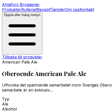
Ahlafors
Bryggerier
Produkter
Rulleriet
Recept
Tjänster
Om oss
Kontakt
Öppna eller stäng menyn
Tillbaka till produkter
American Pale Ale
Oberoende American Pale Ale
Utforska det spännande samarbetet inom Sveriges Oberoende
samarbete är en exklusiv…
Typ
Ale
Alkohol