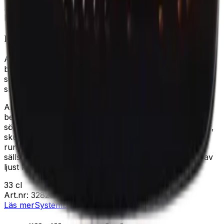
Ale
Belgisk Tripel
Fortis Aurum
Ahlafors Fortis Aurum är en kraftfull ljus stark ale i
belgisk trippelstil med maltig kropp och balanserad
sötma. Smaken präglas av ljust bröd, honung, kryddor,
skumbanan och torkade…
Ahlafors Fortis Aurum är en kraftfull ljus stark ale i
belgisk trippelstil med maltig kropp och balanserad
sötma. Smaken präglas av ljust bröd, honung, kryddor,
skumbanan och torkade aprikoser, med en fyllig och
rund avslutning. En smakrik öl som passar både som
sällskapsdryck och till vegetariskt eller rustika rätter av
ljust kött.
33 cl
Art.nr:
3282003
Läs mer
Systembolaget