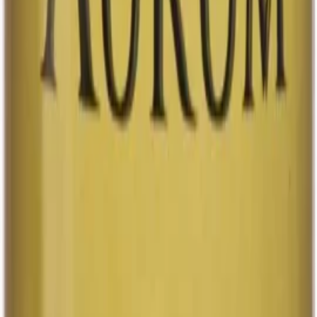
förstärka den friska och livfulla smaken. Denna dryck är
perfekt för dig som vill njuta av en smakrik och
alkoholfri alternativ, oavsett tillfälle. Ahlafors Lingon
erbjuder en balanserad kombination av sötma och syra,
vilket gör den till ett utmärkt val för både vardag och
fest. Du kan köpa Ahlafors Lingon 0,5% i lokala butiker i
Ale kommun, vilket gör det enkelt att hitta och njuta av
denna unika dryck när du önskar. Ge dig själv en
uppfriskande smakupplevelse och välj Ahlafors Lingon
för en frisk och naturlig dryck som passar alla tillfällen.
Ahlafors Lingon 0,5% finns att köpa i lokala butiker i Ale
kommun.
33 cl
Läs mer
8.5%
Ipa
Dubbel IPA
Ahlafors Into The Deep
Monstret är tillbaka. Denna gång som Krakens
lillasyster, en kraftfull och juiceig dubbel IPA med tydlig