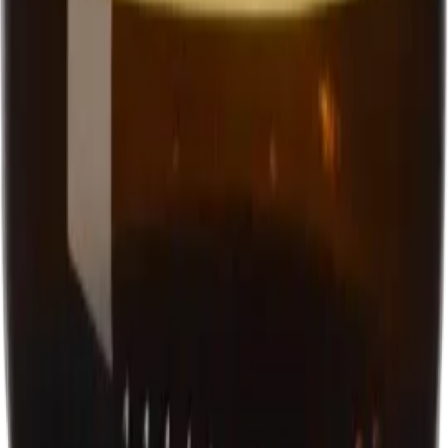
Upptäck Ahlafors julöl, ett exklusivt överjäst, ofiltrerat
helmaltsöl som är inspirerat av den engelska ölstilen.
Denna julöl är noggrant bryggd för att erbjuda en rik
och komplex smakprofil som förhöjer julens festligheter.
Med sin fruktiga karaktär framhävs inslag av torkad
frukt, nötter, apelsinskal och smörkola. Det ger en
balanserad och fyllig smakupplevelse. Den överjästa
processen bidrar till en djupare arom och en mjukare,
mer rundad smak, samtidigt som den ofiltrerade naturen
ger en naturlig och oförfalskad karaktär. Ahlafors julöl
passar utmärkt till julens alla festmåltider eller som en
avkopplande dryck under vinterkvällar. Den är ett
utmärkt val för den som söker en traditionell, men ändå
unik julöl med en rik smakprofil och en elegant, fruktig
ton. Njut av denna öl för att skapa minnesvärda stunder
under julhelgen och för att förhöja julens festligheter
med en dryck som kombinerar tradition och kvalitet på
ett harmoniskt sätt.
33 cl
Art.nr:
3687103
Läs mer
Systembolaget
8.5%