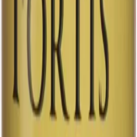
Läs mer
4.5%
Cider
Cider
Cider Lingon
Upptäck Ahlafors Lingon, en uppfriskande dryck med
ciderkaraktär som förhöjer din smakupplevelse. Den har
en tydlig smak av lingon som ger en naturlig och fräsch
känsla. Servera den…
Upptäck Ahlafors Lingon, en uppfriskande dryck med
ciderkaraktär som förhöjer din smakupplevelse. Den har
en tydlig smak av lingon som ger en naturlig och fräsch
känsla. Servera den kall för bästa njutning, gärna med
en isbit i glaset för att förstärka den kylda, friska
smaken. Ahlafors Lingon är perfekt för att svalka dig
under varma dagar eller som en lättdryck till middagen.
Den kombinerar en balanserad sötma med en subtil
syrlighet, vilket gör den till ett utmärkt val för den som
söker en smakrik och uppfriskande dryck. Njut av den