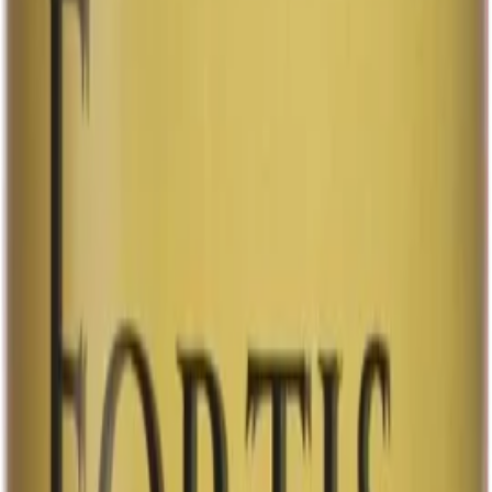
4.5%
Cider
Cider
Cider Peach Passion
Upplev en mycket fruktig smak med en lätt sötma och
en tydlig karaktär av persika. Du känner även inslag av
passionsfrukt och päron som förhöjer
smakupplevelsen. Servera drycken…
Upplev en mycket fruktig smak med en lätt sötma och
en tydlig karaktär av persika. Du känner även inslag av
passionsfrukt och päron som förhöjer
smakupplevelsen. Servera drycken vid 8-10°C för att
njuta av dess bästa egenskaper som en perfekt
sällskapsdryck. Denna dryck är idealisk för att skapa en
trevlig atmosfär och passar utmärkt till olika tillfällen där
du vill imponera på dina gäster med en frisk och aromrik
smakupplevelse. Hitta på Systebolaget →
33 cl
Art.nr:
33607