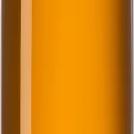
kall, gärna med en isbit i glaset för att förstärka den
friska känslan. Njut av varje klunk och låt den ge dig en
energigivande och smakrik stund. Den passar utmärkt
som en svalkande dryck under varma dagar eller som
en del av sociala tillfällen där du vill imponera med en
frisk och naturlig smak. Ahlafors Ginger är ett utmärkt
val för dig som söker en dryck som kombinerar friskhet,
smakrikedom och en liten kick av ingefära. Servera den
gärna direkt ur kylen för att maximera den uppfriskande
effekten och njut av dess naturliga och balanserade
smakprofil.
33 cl
Art.nr:
30922-03
Läs mer
Systembolaget
5.0%
Lager
Lager
Ahlafors Lager
Upptäck vår amerikanska amber lager, en
bärnstensfärgad öl som bryggs med karamellmalt för att