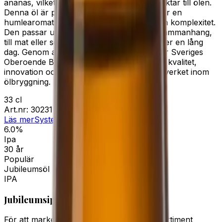
ananas, vilket ger en tropisk och frisk karaktär till ölen.
Denna öl är perfekt för den som uppskattar en
humlearomatisk smak med tydlig beska och komplexitet.
Den passar utmärkt att avnjutas i sociala sammanhang,
till mat eller som en uppfriskande dryck efter en lång
dag. Genom att delta i detta samarbete visar Sveriges
Oberoende Bryggerier sitt engagemang för kvalitet,
innovation och att främja det svenska hantverket inom
ölbryggning.
33 cl
Art.nr:
30231
Läs mer
Systembolaget
6.0%
Ipa
30 år
Populär
Jubileumsöl
IPA
Jubileumsipa
För att markera ett speciellt tillfälle i vårt sortiment