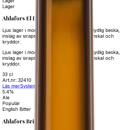
Lager
Lager
Ahlafors El Dorado
Ljus lager i modern stil. Maltig smak med tydlig beska,
inslag av sirapslimpa, torkad frukt, apelsinskal och
kryddor.
Ljus lager i modern stil. Maltig smak med tydlig beska,
inslag av sirapslimpa, torkad frukt, apelsinskal och
kryddor.
33 cl
Art.nr:
32410
Läs mer
Systembolaget
5.4%
Ale
Populär
English Bitter
Ahlafors Britt