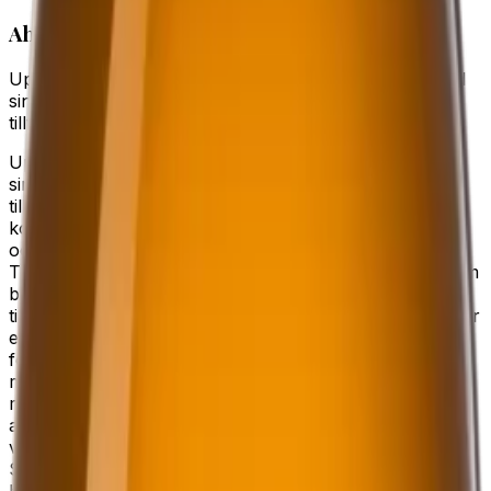
Ahlafors IPA
Upptäck vår Extra Special Bitter, en öl som förför med
sin välbalanserade brittiska stil. Den är skapad för att
tilltala den kräsne ölälskaren som söker en rik och…
Upptäck vår Extra Special Bitter, en öl som förför med
sin välbalanserade brittiska stil. Den är skapad för att
tilltala den kräsne ölälskaren som söker en rik och
komplex smakupplevelse. Den maltiga smaken är tydlig
och fyllig, där inslag av rågbröd ger en rustik karaktär.
Tillsammans med torkad frukt skapar den en sötma som
balanserar den beska tonen. Knäck och apelsinskal
tillför en subtil sötma och friskhet, medan kryddorna ger
en varm och inbjudande eftersmak. Denna öl är perfekt
för den som vill njuta av en traditionell brittisk stil med
moderna inslag. Den passar utmärkt till mat som rätter
med kraftiga smaker, ostbrickor eller som en
avkopplande dryck vid sociala tillfällen. Med sin
välbalanserade profil och rika aromer erbjuder Extra
Special Bitter en njutning för alla sinnen. Upplev en
humlearomatisk smak med inslag av knäckebröd,