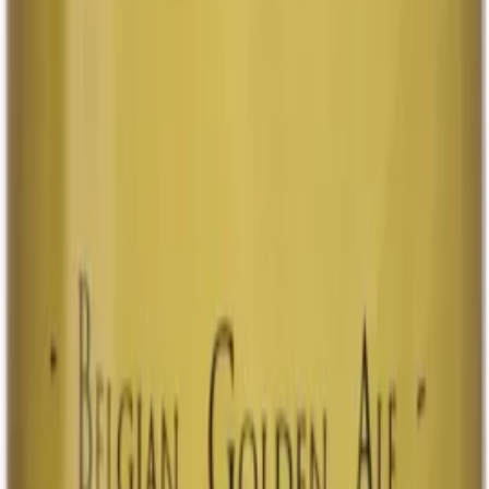
humlearom, balanserad beska och lätt sötma. Smaken
bjuder på fruktiga toner av…
Monstret är tillbaka. Denna gång som Krakens
lillasyster, en kraftfull och juiceig dubbel IPA med tydlig
humlearom, balanserad beska och lätt sötma. Smaken
bjuder på fruktiga toner av aprikos, ananas,
passionsfrukt och grapefrukt, tillsammans med inslag av
tallbarr och mjuk maltighet. En intensiv men
välbalanserad öl för dig som söker mycket smak.
33 cl
Art.nr:
3260003
Läs mer
Systembolaget
4.7%
Porter
Porter
Porter
Ahlafors Porter är en klassisk svensk porter med
nyanserad och maltig karaktär. Smaken domineras av
kavring, mörk choklad och kaffe, kompletterat med