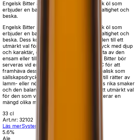
Engelsk Bitter är en mångsidig och smakrik öl som
erbjuder en balanserad kombination av maltighet och
beska.
Engelsk Bitter är en mångsidig och smakrik öl som
erbjuder en balanserad kombination av maltighet och
beska. Dess komplexa smaknyanser gör den till ett
utmärkt val för den som uppskattar en dryck med djup
och karaktär, oavsett om det är för att njuta av den
ensam eller tillsammans med mat. Engelsk Bitter bör
serveras vid en temperatur mellan 10-12°C för att
framhäva dess fulla smakprofil. Den är idealisk som
sällskapsdryck, men passar även utmärkt till rätter av
lamm- eller nötkött. Kombinationen av dess rika smaker
och den balanserade beskan gör den till ett utmärkt val
för den som vill ha en dryck som kompletterar en
mängd olika maträtter.
33 cl
Art.nr:
32102
Läs mer
Systembolaget
5.6%
Ale