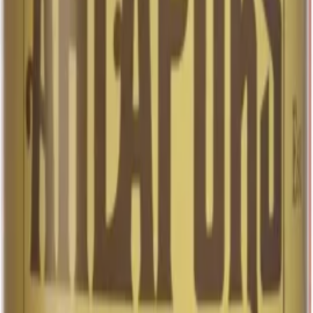
entusiast eller nybörjare, kan du förvänta dig en
upplevelse som för tankarna till klassiska tyska
bryggerier, men med en unik twist som gör den till din
egen.
33 cl
Art.nr:
32828
Läs mer
Systembolaget
4.5%
Cider
Cider
Ahlafors Fläder
Upptäck Ahlafors Fläder, en uppfriskande dryck med
ciderkaraktär som förnyar din smakupplevelse. Den har
en tydlig smak av fläder som ger en frisk och aromatisk
känsla varje gång…
Upptäck Ahlafors Fläder, en uppfriskande dryck med
ciderkaraktär som förnyar din smakupplevelse. Den har
en tydlig smak av fläder som ger en frisk och aromatisk
känsla varje gång du tar en klunk. Servera den kall för