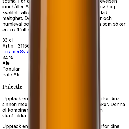
sötma. För att ytterligare förstärka smakupplevelsen
innehåller Ahlafors Jubileums IPA kornmalt av hög
kvalitet, vilket ger en fyllig kropp och en rundad
maltighet. Denna kombination av ingredienser och
humleval gör att ölen passar utmärkt för den som söker
en kraftfull och smakrik IPA.
33 cl
Art.nr:
31156-03
Läs mer
Systembolaget
3.5%
Ale
Populär
Pale Ale
Pale Ale
Upptäck en välbalanserad och ljus öl som förför dina
sinnen med sin behagliga beska och rika smaker. Denna
öl kombinerar subtila inslag av bär, citrus och
stenfrukter, vilket…
Upptäck en välbalanserad och ljus öl som förför dina