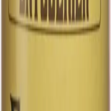
med en tydlig beska som balanserar smakerna perfekt. I
varje klunk…
Upptäck vårt moderna lager, som är kraftigt humlat för
en intensiv smakupplevelse. Det har en maltig karaktär
med en tydlig beska som balanserar smakerna perfekt. I
varje klunk kan du njuta av inslag av knäckebröd, vilket
ger en torr och rostad ton. Från lagret framträder också
friska smaker av apelsin och färska örter, vilket tillför en
aromatisk dimension. Dessutom finns subtila inslag av
honung och ananas som ger en sötma och fruktighet,
vilket gör detta lager till ett komplext och tilltalande val
för den kräsne dryckesälskaren. Den moderna
bryggningen kombinerar traditionella metoder med
innovativa inslag, vilket resulterar i en dryck som är
både fräsch och kraftfull. Oavsett tillfälle, erbjuder detta
lager en balanserad och njutbar smakprofil som tilltalar
en bred publik och passar utmärkt till olika
matupplevelser.
33 cl
Art.nr:
32470
Läs mer
Systembolaget