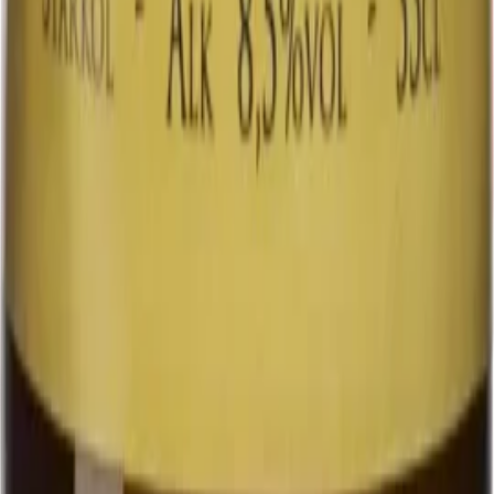
tallkåda och apelsinskal, balanserat med…
Ahlafors Bryggerier American Pale Ale är en svensk
APA med tydlig beska och maltig karaktär. Smaken
bjuder på inslag av knäckebröd, torkade aprikoser,
tallkåda och apelsinskal, balanserat med en lätt sötma
av smörkola. En smakrik öl som passar lika bra som
sällskapsdryck som till rätter av fläsk, lamm eller
nötkött.
33 cl
Art.nr:
3040003
Läs mer
Systembolaget
6.0%
Ale
Julöl
Julöl
Julöl till rätter av ljust kött, eller till vegetariska rätter.
Denna julöl är noggrant bryggd för att erbjuda en rik
och komplex smakprofil som förhöjer julens festligheter.