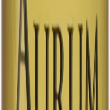
temperatur mellan 14 och 16°C för att framhäva dess
rika aromer. Den passar utmärkt som sällskapsdryck
eller som ett perfekt tillbehör till chokladdesserter, där
dess djupa smaker kan njutas fullt ut. Njut av denna
dryck för att förhöja stämningen vid sociala tillfällen eller
som en lyxig avslutning på en måltid.
33 cl
Art.nr:
32415
Läs mer
Systembolaget
0.5%
Cider
Cider
Alkoholfri Cider Lingon
Ahlafors Lingon är en uppfriskande alkoholfri dryck av
ciderkaraktär
Upptäck Ahlafors Lingon, en uppfriskande alkoholfri
dryck med ciderkaraktär och en tydlig smak av lingon.
Den serveras bäst kall, gärna med en isbit i glaset för att