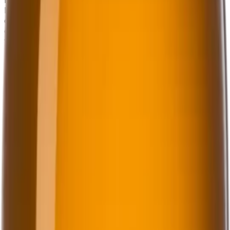
honung, timjan och citrus. Denna öl levererar en frisk
och aromatisk smakprofil som tilltalar den moderna
ölälskaren och passar utmärkt till en mängd olika
tillfällen.
33 cl
Art.nr:
32269
Läs mer
Systembolaget
4.5%
Cider
Ciderkaraktär med ingefära
Ahlafors Ginger
Ahlafors Ginger är en uppfriskande dryck som förnyar
din smakupplevelse med sin ciderkaraktär och den
intensiva smaken av ingefära. Den är perfekt att dricka
kall, gärna med en…
Ahlafors Ginger är en uppfriskande dryck som förnyar
din smakupplevelse med sin ciderkaraktär och den
intensiva smaken av ingefära. Den är perfekt att dricka