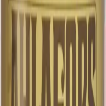
Upptäck vårt lager i tysk stil, där varje detalj är noggrant
utvald för att skapa en autentisk upplevelse. Vi erbjuder
en atmosfär som för tankarna till traditionella tyska…
Upptäck vårt lager i tysk stil, där varje detalj är noggrant
utvald för att skapa en autentisk upplevelse. Vi erbjuder
en atmosfär som för tankarna till traditionella tyska
lager, med en tydlig betoning på kvalitet och hantverk.
Vår lager är en plats där du kan njuta av en genuin
smakupplevelse och utforska det rika arvet av tysk
bryggkonst. Doften av vår lager är maltig och
inbjudande, med inslag av ljust knäckebröd som ger en
lätt och fräsch karaktär. Den söta tonen av honung
kompletterar aromen och tillför en subtil sötma som
balanserar maltens fyllighet. Örterna tillför en friskhet
och komplexitet, medan inslagen av apelsinskal ger en
lätt citrusaktig nyans som lyfter hela doftbilden. Denna
kombination av aromer skapar en harmonisk och
inbjudande doftprofil som lockar till provsmakning. Vår
lager är perfekt för den som söker en dryck med
karaktär och tradition, samtidigt som den erbjuder en
modern och tilltalande smak. Oavsett om du är en