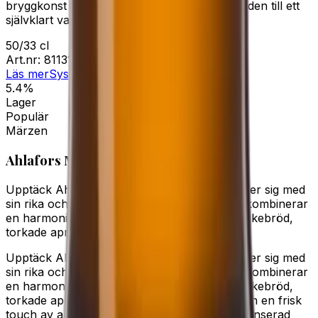
bryggkonst med moderna smaker, vilket gör den till ett
självklart val för den kräsne ölälskaren.
50/33 cl
Art.nr:
81131-06
Läs mer
Systembolaget
5.4%
Lager
Populär
Märzen
Ahlafors Märzen
Upptäck Ahlafors Märzen, en öl som utmärker sig med
sin rika och maltiga doft. Denna unika dryck kombinerar
en harmonisk blandning av aromer som knäckebröd,
torkade aprikoser, choklad,…
Upptäck Ahlafors Märzen, en öl som utmärker sig med
sin rika och maltiga doft. Denna unika dryck kombinerar
en harmonisk blandning av aromer som knäckebröd,
torkade aprikoser, choklad, honung, örter och en frisk
touch av apelsin. Varje klunk erbjuder en balanserad