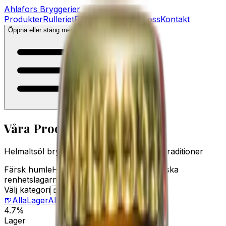
Ahlafors
Bryggerier
Produkter
Rulleriet
Recept
Tjänster
Om oss
Kontakt
Öppna eller stäng menyn
Våra Produkter
Helmaltsöl bryggt med kärlek efter gamla traditioner
Färsk humle
Hantverksmässiga metoder
Tyska
renhetslagarna
Välj kategori
🍺
Alla
Lager
Ale
Ipa
Cider
Stout
Porter
4.7%
Lager