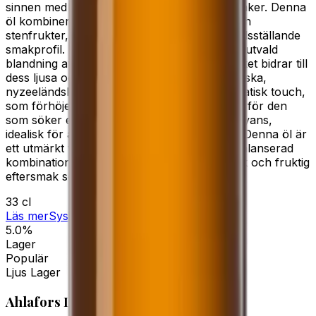
sinnen med sin behagliga beska och rika smaker. Denna
öl kombinerar subtila inslag av bär, citrus och
stenfrukter, vilket ger en komplex och tillfredsställande
smakprofil. Den är skapad med en noggrant utvald
blandning av Pale Ale- och karamellmalt, vilket bidrar till
dess ljusa och fylliga karaktär. Den amerikanska,
nyzeeländska humlen ger en frisk och aromatisk touch,
som förhöjer hela smakupplevelsen. Perfekt för den
som söker en lättdrucken öl med djup och nyans,
idealisk för avkoppling eller sociala tillfällen. Denna öl är
ett utmärkt val för den som uppskattar en balanserad
kombination av malt och humle, med en frisk och fruktig
eftersmak som lämnar ett varaktigt intryck.
33 cl
Läs mer
Systembolaget
5.0%
Lager
Populär
Ljus Lager
Ahlafors Ljusa