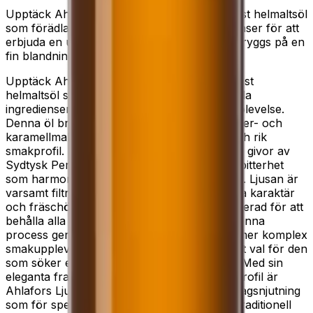
Upptäck Ahlafors Ljusa, en exklusiv underjäst helmaltsöl
som förädlas med noggrant utvalda ingredienser för att
erbjuda en unik smakupplevelse. Denna öl bryggs på en
fin blandning av pilsner-…
Upptäck Ahlafors Ljusa , en exklusiv underjäst
helmaltsöl som förädlas med noggrant utvalda
ingredienser för att erbjuda en unik smakupplevelse.
Denna öl bryggs på en fin blandning av pilsner- och
karamellmalt, vilket skapar en balanserad och rik
smakprofil. Den eleganta humlingen, med tre givor av
Sydtysk Perle, tillför subtil arom och en lätt bitterhet
som harmoniskt kompletterar maltens sötma. Ljusan är
varsamt filtrerad för att bevara dess naturliga karaktär
och fräschör, samtidigt som den är opastöriserad för att
behålla alla naturliga smaker och aromer. Denna
process ger ölen en fylligare kropp och en mer komplex
smakupplevelse, vilket gör den till ett utmärkt val för den
som söker en högkvalitativ och autentisk öl. Med sin
eleganta framtoning och balanserade smakprofil är
Ahlafors Ljusa ett utmärkt val för såväl vardagsnjutning
som för speciella tillfällen. Den kombinerar traditionell