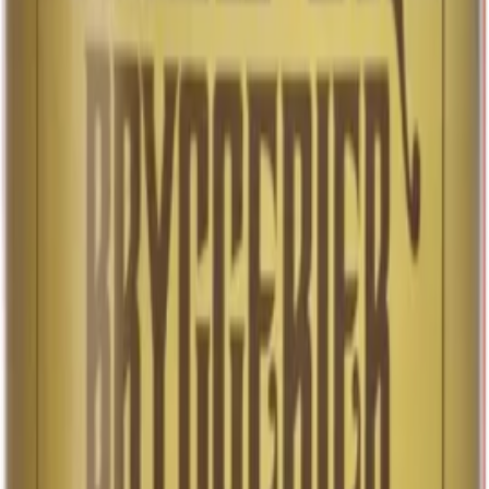
att maximera dess fräschör, gärna med en isbit i glaset
för en extra svalkande effekt. Ahlafors Fläder är perfekt
för att njuta av en varm dag eller som en lätt och
smakrik dryck vid sociala tillfällen. Den kombinerar
naturliga ingredienser med en balanserad sötma och
syra, vilket gör den till ett utmärkt val för den som söker
en frisk och välsmakande dryck. Oavsett om du dricker
den ensam eller tillsammans med vänner, erbjuder
Ahlafors Fläder en uppfriskande och njutbar upplevelse
som förhöjer varje tillfälle.
50/33 cl
Art.nr:
88656-02
Läs mer
Systembolaget
5.2%
Lager
Pilsner
Skagerrak Pils
Upptäck vårt moderna lager, som är kraftigt humlat för
en intensiv smakupplevelse. Det har en maltig karaktär