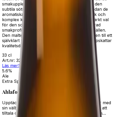
smakupplevelse där de maltiga inslagen möter den
subtila sötman från honung och aprikoser, medan de
aromatiska örterna och apelsinen tillför en frisk och
komplex karaktär. Ahlafors Märzen är ett utmärkt val
för den som söker en öl med djup och nyanserad
smakprofil, perfekt för att avnjutas vid olika tillfällen.
Den maltiga doften och de rika aromerna gör den till ett
självklart val för den kräsne ölälskaren som uppskattar
kvalitetsdrycker med karaktär och elegans.
33 cl
Art.nr:
32853
Läs mer
Systembolaget
5.6%
Ale
Extra Special Bitter
Ahlafors Heritage
Upptäck vår Extra Special Bitter, en öl som förför med
sin välbalanserade brittiska stil. Den är skapad för att
tilltala den kräsne ölälskaren som söker en rik och…