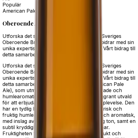
Populär
American Pale Ale
Oberoende American Pale Ale
Utforska det spännande samarbetet inom Sveriges
Oberoende Bryggerier, där varje bryggeri bidrar med sin
unika expertis och passion för hantverket. Vårt bidrag till
detta samarbete är en exklusiv…
Utforska det spännande samarbetet inom Sveriges
Oberoende Bryggerier, där varje bryggeri bidrar med sin
unika expertis och passion för hantverket. Vårt bidrag till
detta samarbete är en exklusiv APA (American Pale
Ale), som utmärker sig genom sin balanserade och
humlearomatiska profil. Denna APA är noggrant utvald
för att erbjuda en rik och komplex smakupplevelse. Den
har en tydlig beska som balanseras av en frisk och
fruktig humlearom. Smakprofilen är fyllig och aromatisk,
med inslag av krusbär som ger en lätt syrlig ton, samt en
subtil kryddighet från rosmarin och vitpeppar.
Fruktigheten förstärks av inslag av grapefrukt och