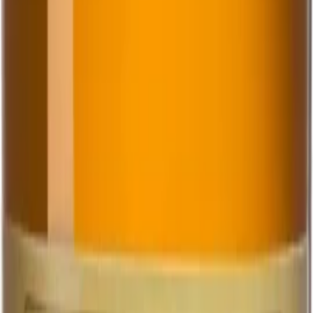
skapa en rik och fyllig smak. Vi humlar den med utvalda
amerikanska humlesorter, vilket…
Upptäck vår amerikanska amber lager, en
bärnstensfärgad öl som bryggs med karamellmalt för att
skapa en rik och fyllig smak. Vi humlar den med utvalda
amerikanska humlesorter, vilket ger en frisk och
aromatisk karaktär. Denna lager är perfekt för den som
söker en balanserad och smakrik dryck med tydliga
humletoner och en len maltighet. Njut av dess friska
smakprofil och den vackra bärnstensfärgen, som gör
den till ett utmärkt val för både vardags- och festliga
tillfällen.
33 cl
Art.nr:
32242
Läs mer
Systembolaget
4.8%
Lager
Ljus Lager
Ahlafors Ljus Lager