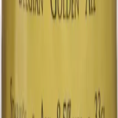
toner av torkad frukt, nötter, lakrits…
Ahlafors Porter är en klassisk svensk porter med
nyanserad och maltig karaktär. Smaken domineras av
kavring, mörk choklad och kaffe, kompletterat med
toner av torkad frukt, nötter, lakrits och apelsin. En fyllig
men balanserad öl som passar lika bra som
sällskapsdryck som till rätter av fläsk, lamm eller
nötkött.
33 cl
Art.nr:
3280203
Läs mer
Systembolaget
5.6%
Ale
American Pale Ale
American Pale Ale
Ahlafors Bryggerier American Pale Ale är en svensk
APA med tydlig beska och maltig karaktär. Smaken
bjuder på inslag av knäckebröd, torkade aprikoser,