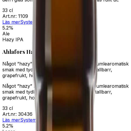
33 cl
Art.nr:
1109
Läs mer
Systembolaget
5.2%
Ale
Hazy IPA
Ahlafors Haze
Något ”hazy” American Pale Ale (APA). Humlearomatisk
smak med tydlig beska, inslag av ananas, tallbarr,
grapefrukt, honung och passionsfrukt.
Något ”hazy” American Pale Ale (APA). Humlearomatisk
smak med tydlig beska, inslag av ananas, tallbarr,
grapefrukt, honung och passionsfrukt.
33 cl
Art.nr:
30436
Läs mer
Systembolaget
5.2%