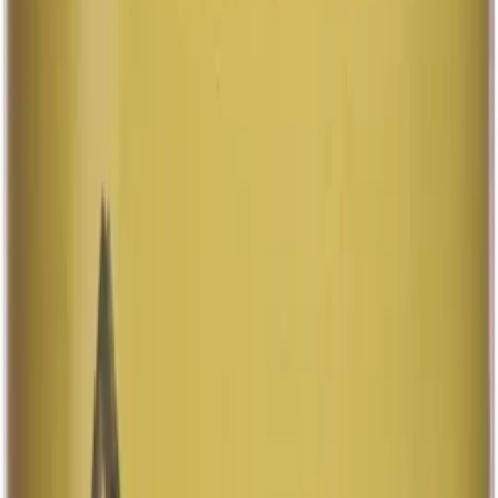
direkt ur kylen för att få ut det mesta av dess friska
karaktär och låt den bli en naturlig del av din sociala
samvaro eller avkopplande stunder.
33 cl
Art.nr:
30573-02
Läs mer
Systembolaget
8.4%
Stout
Imperial Stout
Ahlafors Imperator
Upplev en maltig, rostad och söt smakprofil som förför
dina sinnen. Denna dryck bjuder på inslag av kavring,
torkad frukt, mörk choklad, romrussin, espressokaffe,
nötter och apelsin, vilket…
Upplev en maltig, rostad och söt smakprofil som förför
dina sinnen. Denna dryck bjuder på inslag av kavring,
torkad frukt, mörk choklad, romrussin, espressokaffe,
nötter och apelsin, vilket skapar en komplex och
välbalanserad smakupplevelse. Servera den vid en