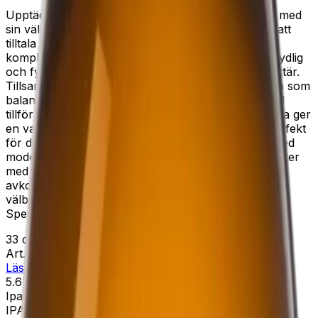
Upptäck vår Extra Special Bitter, en öl som förför med
sin välbalanserade brittiska stil. Den är skapad för att
tilltala den kräsne ölälskaren som söker en rik och
komplex smakupplevelse. Den maltiga smaken är tydlig
och fyllig, där inslag av rågbröd ger en rustik karaktär.
Tillsammans med torkad frukt skapar den en sötma som
balanserar den beska tonen. Knäck och apelsinskal
tillför en subtil sötma och friskhet, medan kryddorna ger
en varm och inbjudande eftersmak. Denna öl är perfekt
för den som vill njuta av en traditionell brittisk stil med
moderna inslag. Den passar utmärkt till mat som rätter
med kraftiga smaker, ostbrickor eller som en
avkopplande dryck vid sociala tillfällen. Med sin
välbalanserade profil och rika aromer erbjuder Extra
Special Bitter en njutning för alla sinnen.
33 cl
Art.nr:
32369
Läs mer
Systembolaget
5.6%
Ipa
IPA