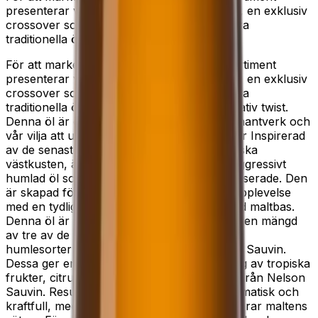
presenterar vi stolt Ahlafors Jubileums IPA, en exklusiv
crossover som kombinerar det bästa av våra
traditionella ölsorter med en…
För att markera ett speciellt tillfälle i vårt sortiment
presenterar vi stolt Ahlafors Jubileums IPA, en exklusiv
crossover som kombinerar det bästa av våra
traditionella ölsorter med en modern, innovativ twist.
Denna öl är ett uttryck för vår passion för hantverk och
vår vilja att utforska nya smaker och aromer Inspirerad
av de senaste trenderna från den amerikanska
västkusten, är denna IPA en kraftfull och aggressivt
humlad öl som tilltalar den moderna ölintresserade. Den
är skapad för att erbjuda en intensiv smakupplevelse
med en tydlig humleprofil och en balanserad maltbas.
Denna öl är humlad med en nästan överdriven mängd
av tre av de mest framstående amerikanska
humlesorterna: Mosaic, Simcoe och Nelson Sauvin.
Dessa ger en komplex aromprofil med inslag av tropiska
frukter, citrus, och en subtil vinös karaktär från Nelson
Sauvin. Resultatet är en öl som är både aromatisk och
kraftfull, med en tydlig bitterhet som balanserar maltens