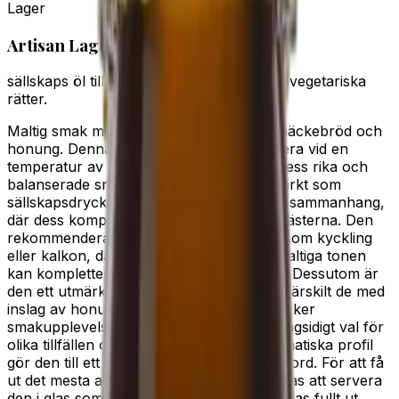
Lager
Artisan Lager
sällskaps öl till rätter av ljust kött, eller till vegetariska
rätter.
Maltig smak med inslag av apelsinskal, knäckebröd och
honung. Denna dryck är idealisk att servera vid en
temperatur av 8-10°C, vilket framhäver dess rika och
balanserade smakprofil. Den passar utmärkt som
sällskapsdryck och kan avnjutas i sociala sammanhang,
där dess komplexitet kan uppskattas av gästerna. Den
rekommenderas till rätter av ljust kött, såsom kyckling
eller kalkon, där den milda sötman och maltiga tonen
kan komplettera köttets naturliga smaker. Dessutom är
den ett utmärkt val till vegetariska rätter, särskilt de med
inslag av honung eller citrus, vilket förstärker
smakupplevelsen. Denna dryck är ett mångsidigt val för
olika tillfällen och matstilar, och dess aromatiska profil
gör den till ett uppskattat inslag på varje bord. För att få
ut det mesta av dess smak, rekommenderas att servera
den i glas som tillåter aromerna att utvecklas fullt ut.