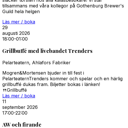
släcker törsten hos alla kalasbesökare! Vi står
tillsammans med våra kollegor på Gothenburg Brewer's
Guild hela helgen
Läs mer / boka
29
augusti 2026
18:00
-01:00
Grillbuffé med livebandet Trenders
Pelarteatern, Ahlafors Fabriker
Mogren&Mortensen bjuder in till fest i
PelarteaternTrenders kommer och spelar och en härlig
grillbuffé dukas fram. Biljetter bokas i länken!
🍴
Grillbuffé
Läs mer / boka
11
september 2026
17:00
-22:00
AW och firande