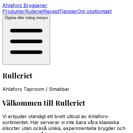
Ahlafors
Bryggerier
Produkter
Rulleriet
Recept
Tjänster
Om oss
Kontakt
Öppna eller stäng menyn
Rulleriet
Ahlafors Taproom / Smakbar
Välkommen till Rulleriet
Vi erbjuder ständigt ett brett utbud av Ahlafors-
sortimentet. Här serverar vi inte bara våra klassiska
ölsorter utan också unika, experimentella brygder och