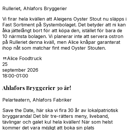
Rulleriet, Ahlafors Bryggerier
Vi firar hela kvällen att Aleigens Oyster Stout nu släpps i
Fast Sortiment på Systembolaget. Det betyder att ni kan
åka jättelångt bort för att köpa den, istället för bara de
10 närmsta bolagen. Vi planerar inte att servera ostron
på Rulleriet denna kväll, men Alice knåpar garanterat
ihop nåt som matchar fint med Oyster Stouten.
🍴
Alice Foodtruck
25
september 2026
18:00
-01:00
Ahlafors Bryggerier 30 år!
Pelarteatern, Ahlafors Fabriker
Save the Date, här ska vi fira 30 år av lokalpatriotisk
bryggaranda! Det blir tre-rätters meny, liveband,
tävlingar och galet kul hela kvällen! När som helst
kommer det vara möjligt att boka sin plats