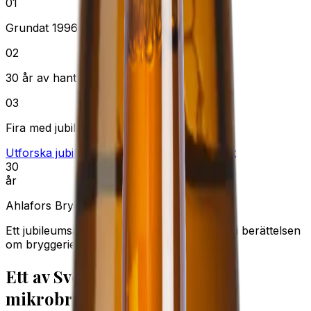
0
1
Grundat 1996 i Alafors
0
2
30 år av hantverk och gemenskap
0
3
Fira med jubileumsöl och event i Rulleriet
Utforska jubileumsölen
Se kommande event
30
år
Ahlafors Bryggerier
Ett jubileumsår att fira på plats, i glaset och i berättelsen
om bryggeriet.
Ett av Sveriges äldsta
mikrobryggerier