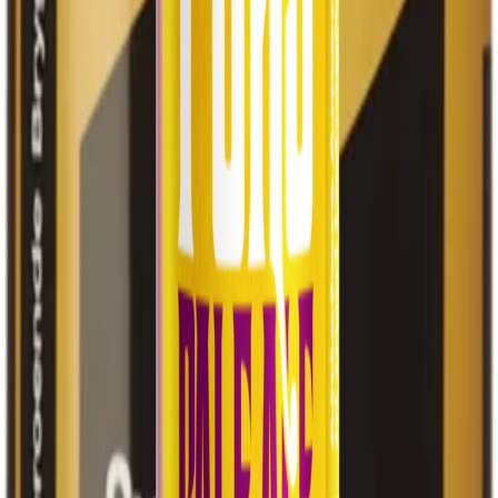
Bordspumpar och bardisk för uthyrning.
Läs mer →
Beställ enkelt till Systembolaget
Vår öl och cider går att köpa och beställa till vilket
Systembolag som helst i landet.
Inom kort står din dryck på hyllan, redo att avnjutas.
Upptäck den äkta smaken av hantverk – från oss till dig.
Se vårt sortiment
Kontakta oss
📍
Besök oss
Alafors Fabriker
3 mil norr om Göteborg
🍺