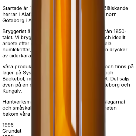
Startade år 1996 av ett gäng bastubadande ölälskande
herrar i Alafors – ett litet samhälle ca 2,5 mil norr
Göteborg i Ale kommun.
Bryggeriet är beläget i det gamla spinneriet från 1850-
talet. Vi brygger vårt öl med mycket kärlek och ideellt
arbete efter gamla traditioner av kornmalt, hela
humlekottar, vatten och jäst. Vi tillverkar även drycker
av ciderkaraktär.
Våra produkter tillhör det lokala sortimentet och finns på
lager på Systembolagen i Nödinge, Kungälv och
Bäckebol, men kan beställas över hela landet. Det säljs
även på en del pubar och restauranger i Göteborg och
Kungälv.
Hantverksmässiga grunder (de tyska renhetslagarna)
och småskaliga metoder är en del av hemligheten
bakom våra goda drycker.
1996
Grundat