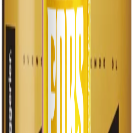
Våra tjänster
Vi erbjuder mer än bara öl – vi skapar upplevelser
🏢
Profileringsöl
Vi brygger och tappar vårt öl med era egna etiketter för
företagsevent, mässor och andra tillfällen.
Läs mer →
🍺
Bar & Restaurangöl
Öl i fat eller flaska för restauranger och pubar.
Läs mer →
🎉
Festutrustning