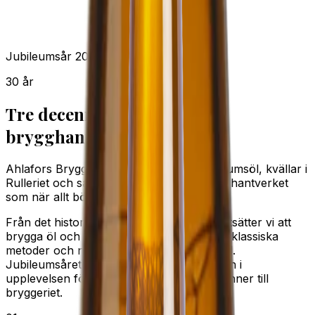
Jubileumsår 2026
30 år
Tre decennier av lokalt
brygghantverk
Ahlafors Bryggerier firar 30 år med jubileumsöl, kvällar i
Rulleriet och samma småskaliga kärlek till hantverket
som när allt började 1996.
Från det historiska spinneriet i Alafors fortsätter vi att
brygga öl och cider med lokal förankring, klassiska
metoder och nyfikenhet inför nästa kapitel.
Jubileumsåret får ta plats både i glaset och i
upplevelsen för besökare, kunder och vänner till
bryggeriet.