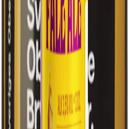
Rulleriet
Smakbar & evenemang
Kolla våra öppettider
✉️
Kontakt
info@ahlaforsbryggerier.se
Ahlafors Bryggerier
Hantverk i varje droppe sedan 1996. Mikrobryggeri i
hjärtat av den historiska spinnerifabriken i Alafors.
Navigation
Produkter
Rulleriet
Recept
Tjänster
Om oss