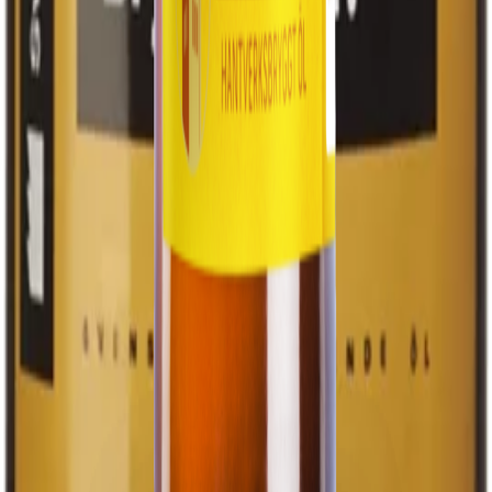
Kontakt
Kontakt
Fabriksvägen 2
449 41 Alafors
Ale kommun
Kontakta oss
Följ oss