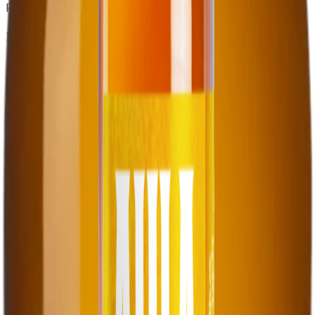
Pale Ale
Pale Ale
Upptäck en välbalanserad och ljus öl som förför dina
sinnen med sin behagliga beska och rika smaker. Denna
öl kombinerar subtila inslag av bär, citrus och
stenfrukter, vilket…
Läs mer →
Se alla produkter
Nyheter
Håll dig uppdaterad med det senaste från bryggeriet
14 november 2025
Nytt på Rulleriet - Julöl och After Work
Välkommen till Rulleriet för after work! Vi har olika
foodtrucks som serverar härliga tillbehör. Kanske finns