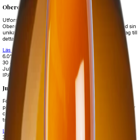
Oberoende American Pale Ale
Utforska det spännande samarbetet inom Sveriges
Oberoende Bryggerier, där varje bryggeri bidrar med sin
unika expertis och passion för hantverket. Vårt bidrag till
detta samarbete är en exklusiv…
Läs mer →
6.0%
30 år
Jubileumsöl
IPA
Jubileumsipa
För att markera ett speciellt tillfälle i vårt sortiment
presenterar vi stolt Ahlafors Jubileums IPA, en exklusiv
crossover som kombinerar det bästa av våra
traditionella ölsorter med en…
Läs mer →
3.5%