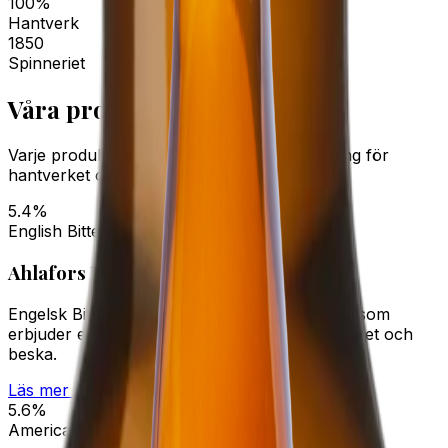
100%
Hantverk
1850
Spinneriet
Våra produkter
Varje produkt är ett bevis på vårt engagemang för
hantverket och kvaliteten
5.4%
English Bitter
Ahlafors Britt
Engelsk Bitter är en mångsidig och smakrik öl som
erbjuder en balanserad kombination av maltighet och
beska.
Läs mer →
5.6%
American Pale Ale