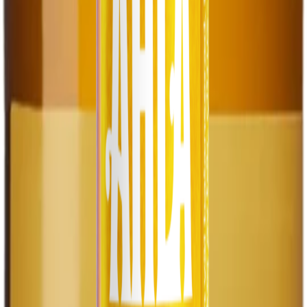
julölen på kran snart?
Läs mer →
8 november 2025
After Work på Rulleriet
Välkomna till Rulleriet! När vi kör AW har vi olika
foodtrucks utanför som serverar härliga tillbehör. Njut
av nytappade öl i trevligt sällskap!
Läs mer →
15 oktober 2025
Handverksbryggning sedan 1996
Läs mer om vår historia och hur allt började i den
historiska spinnerifabriken från 1850-talet. Ett gäng
bastubadande ölälskande herrar startade något stort!
Läs mer →
Se alla evenemang