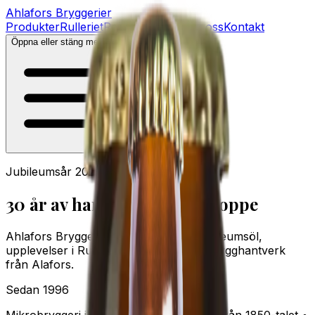
Ahlafors
Bryggerier
Produkter
Rulleriet
Recept
Tjänster
Om oss
Kontakt
Öppna eller stäng menyn
Jubileumsår 2026
30 år av hantverk i varje droppe
Ahlafors Bryggerier firar 30 år med jubileumsöl,
upplevelser i Rulleriet och småskaligt brygghantverk
från Alafors.
Sedan 1996
Mikrobryggeri i det historiska spinneriet från 1850-talet •