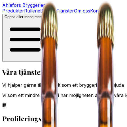
Ahlafors
Bryggerier
Produkter
Rulleriet
Recept
Tjänster
Om oss
Kontakt
Öppna eller stäng menyn
Våra tjänster
Vi hjälper gärna till med allt som ett bryggeri kan erbjuda
Vi som ett mindre bryggeri har möjligheten att se till vår
🏢
Profileringsöl