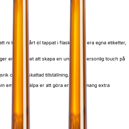
 ni kan få vårt öl tappat i flaskor med era egna etiketter,
ger er möjlighet att skapa en unik och personlig touch på
rik och uppskattad tillställning.
ram emot att hjälpa er att göra ert evenemang extra