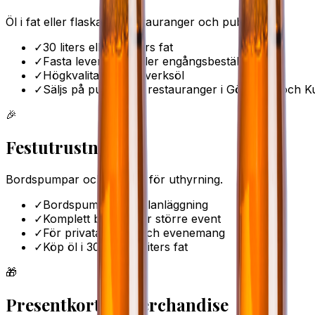
Öl i fat eller flaska för restauranger och pubar.
✓
30 liters eller 15 liters fat
✓
Fasta leveranser eller engångsbeställning
✓
Högkvalitativa hantverksöl
✓
Säljs på pubar och restauranger i Göteborg och K
🎉
Festutrustning
Bordspumpar och bardisk för uthyrning.
✓
Bordspump med kylanläggning
✓
Komplett bardisk för större event
✓
För privata fester och evenemang
✓
Köp öl i 30 eller 15 liters fat
🎁
Presentkort & Merchandise