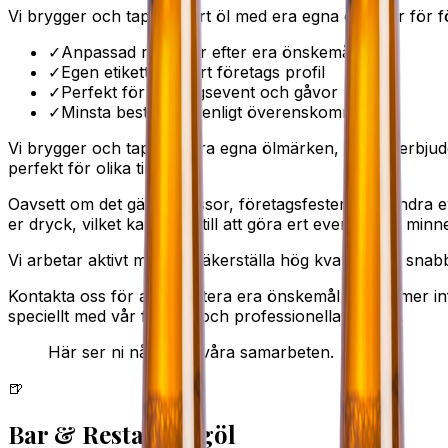
Vi brygger och tappar vårt öl med era egna etiketter för f
✓
Anpassad receptur efter era önskemål
✓
Egen etikett med ert företags profil
✓
Perfekt för företagsevent och gåvor
✓
Minsta beställning enligt överenskommelse
Vi brygger och tappar våra egna ölmärken, men vi erbjuder 
perfekt för olika tillfällen.
Oavsett om det gäller mässor, företagsfester eller andra 
er dryck, vilket kan bidra till att göra ert evenemang minn
Vi arbetar aktivt med att säkerställa hög kvalitet och snab
Kontakta oss för att diskutera era önskemål och få mer in
speciellt med vår flexibla och professionella lösning.
Här ser ni några av våra samarbeten.
🍺
Bar & Restaurangöl