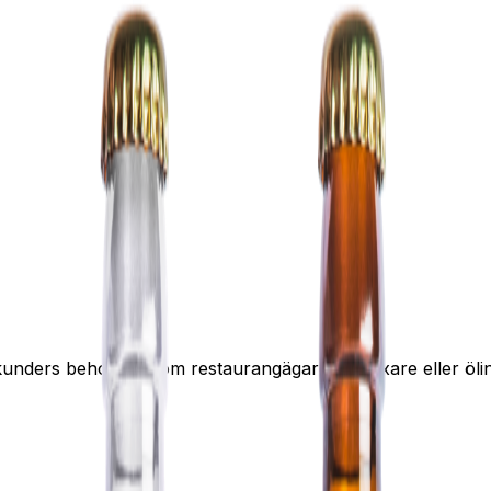
a kunders behov. Ni som restaurangägare, festfixare eller ö