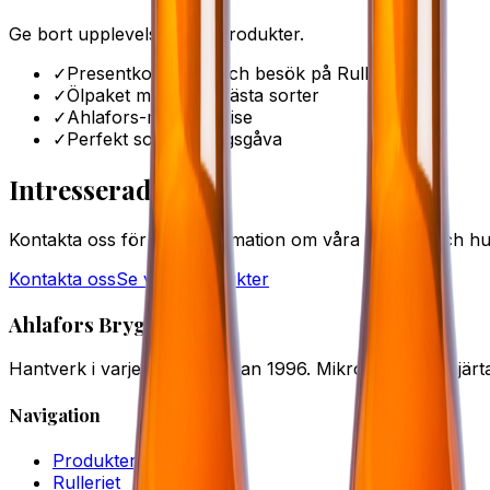
Ge bort upplevelser och produkter.
✓
Presentkort på öl och besök på Rulleriet
✓
Ölpaket med våra bästa sorter
✓
Ahlafors-merchandise
✓
Perfekt som företagsgåva
Intresserad?
Kontakta oss för mer information om våra tjänster och hur
Kontakta oss
Se våra produkter
Ahlafors Bryggerier
Hantverk i varje droppe sedan 1996. Mikrobryggeri i hjärtat
Navigation
Produkter
Rulleriet