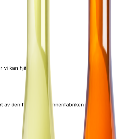
 vi kan hjälpa er.
 av den historiska spinnerifabriken i Alafors.