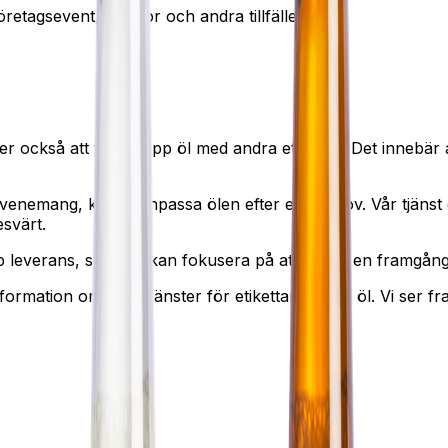
öretagsevent, mässor och andra tillfällen.
också att tappa upp öl med andra etiketter. Det innebär att
evenemang, kan ni anpassa ölen efter era behov. Vår tjänst 
esvärt.
b leverans, så att ni kan fokusera på att skapa en framgångs
formation om våra tjänster för etikettanpassad öl. Vi ser f